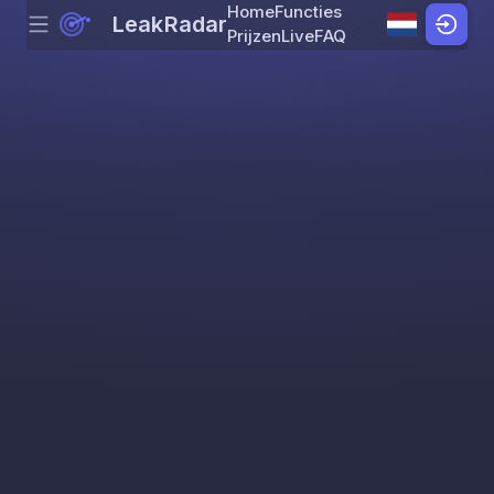
Home
Functies
LeakRadar
Menu
Skip to content
Prijzen
Live
FAQ