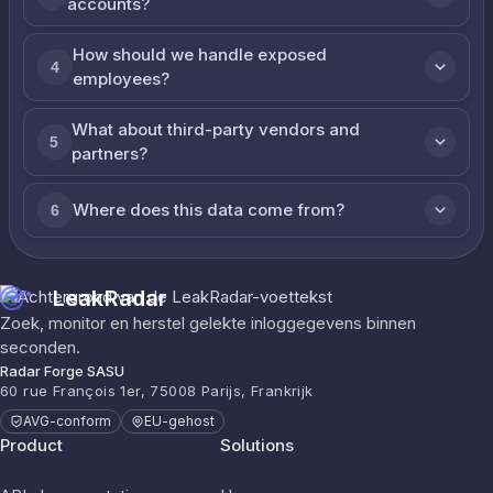
accounts?
How should we handle exposed
4
employees?
What about third-party vendors and
5
partners?
Where does this data come from?
6
LeakRadar
Zoek, monitor en herstel gelekte inloggegevens binnen
seconden.
Radar Forge SASU
60 rue François 1er, 75008 Parijs, Frankrijk
AVG-conform
EU-gehost
Product
Solutions