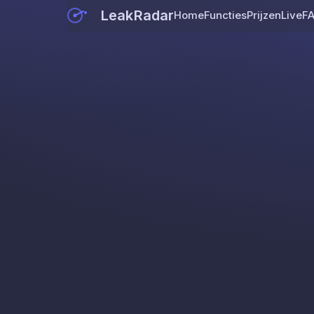
LeakRadar
Home
Functies
Prijzen
Live
F