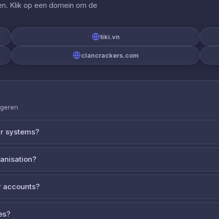
gen. Klik op een domein om de
tiki.vn
clancrackers.com
ageren
ur systems?
ganisation?
 accounts?
es?