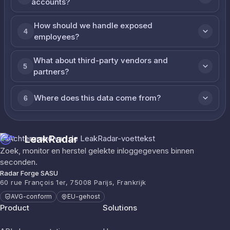
accounts?
How should we handle exposed
4
employees?
What about third-party vendors and
5
partners?
Where does this data come from?
6
LeakRadar
Zoek, monitor en herstel gelekte inloggegevens binnen
seconden.
Radar Forge SASU
60 rue François 1er, 75008 Parijs, Frankrijk
AVG-conform
EU-gehost
Product
Solutions