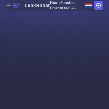
Home
Functies
LeakRadar
Menu
Skip to content
Prijzen
Live
FAQ