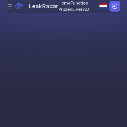
Home
Functies
LeakRadar
Menu
Skip to content
Prijzen
Live
FAQ