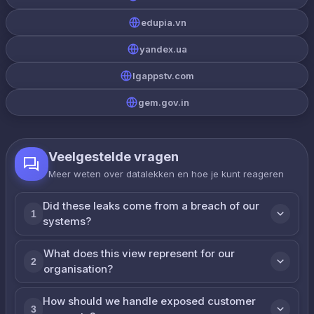
edupia.vn
yandex.ua
lgappstv.com
gem.gov.in
Veelgestelde vragen
Meer weten over datalekken en hoe je kunt reageren
Did these leaks come from a breach of our
1
systems?
What does this view represent for our
2
organisation?
How should we handle exposed customer
3