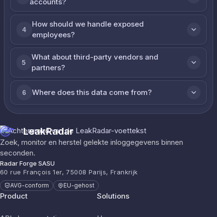
accounts?
How should we handle exposed
4
employees?
What about third-party vendors and
5
partners?
Where does this data come from?
6
LeakRadar
Zoek, monitor en herstel gelekte inloggegevens binnen
seconden.
Radar Forge SASU
60 rue François 1er, 75008 Parijs, Frankrijk
AVG-conform
EU-gehost
Product
Solutions