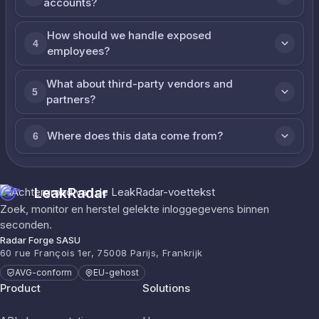
accounts?
How should we handle exposed
4
employees?
What about third-party vendors and
5
partners?
Where does this data come from?
6
LeakRadar
Zoek, monitor en herstel gelekte inloggegevens binnen
seconden.
Radar Forge SASU
60 rue François 1er, 75008 Parijs, Frankrijk
AVG-conform
EU-gehost
Product
Solutions