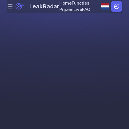
Home
Functies
LeakRadar
Menu
Skip to content
Prijzen
Live
FAQ