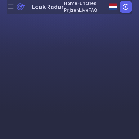
Home
Functies
LeakRadar
Menu
Skip to content
Prijzen
Live
FAQ