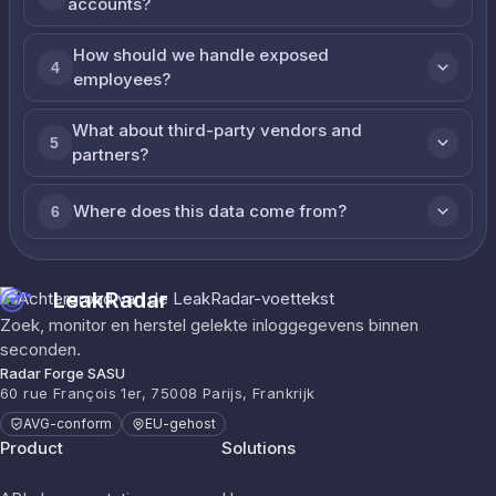
accounts?
How should we handle exposed
4
employees?
What about third-party vendors and
5
partners?
Where does this data come from?
6
LeakRadar
Zoek, monitor en herstel gelekte inloggegevens binnen
seconden.
Radar Forge SASU
60 rue François 1er, 75008 Parijs, Frankrijk
AVG-conform
EU-gehost
Product
Solutions