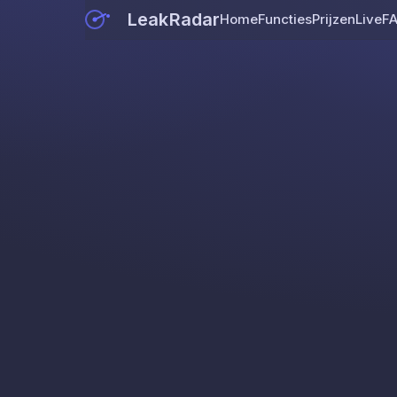
LeakRadar
Home
Functies
Prijzen
Live
F