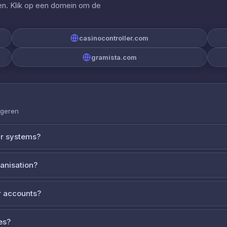
gen. Klik op een domein om de
casinocontroller.com
gramista.com
ageren
ur systems?
ganisation?
 accounts?
es?