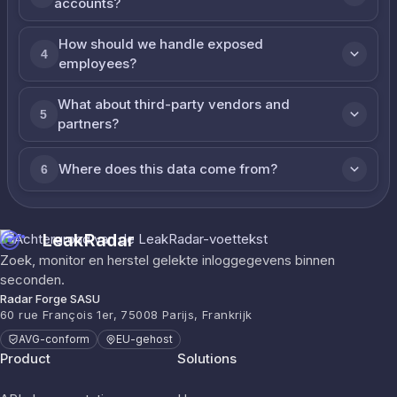
accounts?
How should we handle exposed
4
employees?
What about third-party vendors and
5
partners?
Where does this data come from?
6
LeakRadar
Zoek, monitor en herstel gelekte inloggegevens binnen
seconden.
Radar Forge SASU
60 rue François 1er, 75008 Parijs, Frankrijk
AVG-conform
EU-gehost
Product
Solutions