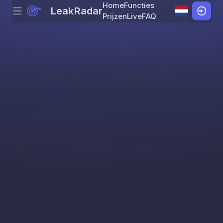
Home
Functies
LeakRadar
Menu
Skip to content
Prijzen
Live
FAQ