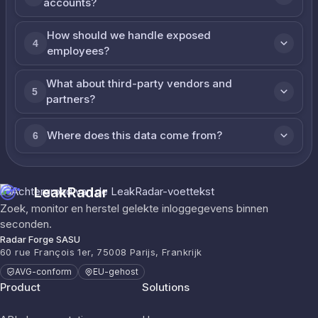
accounts?
How should we handle exposed
4
employees?
What about third-party vendors and
5
partners?
Where does this data come from?
6
LeakRadar
Zoek, monitor en herstel gelekte inloggegevens binnen
seconden.
Radar Forge SASU
60 rue François 1er, 75008 Parijs, Frankrijk
AVG-conform
EU-gehost
Product
Solutions