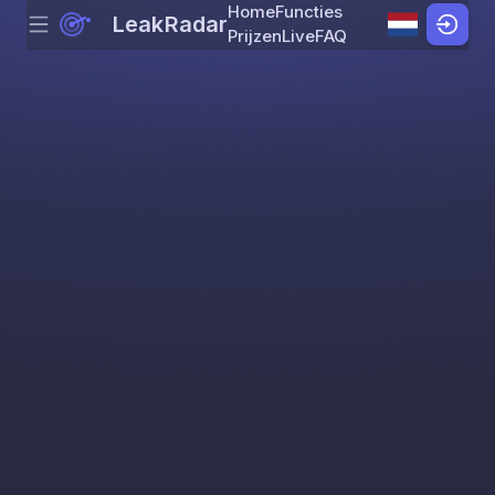
Home
Functies
LeakRadar
Menu
Skip to content
Prijzen
Live
FAQ