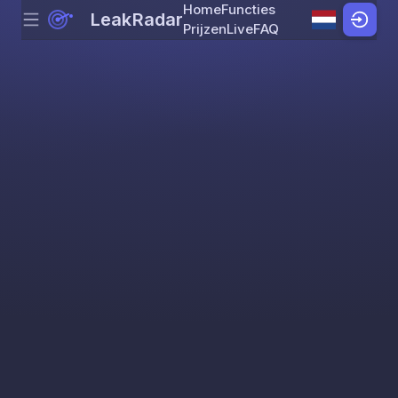
Home
Functies
LeakRadar
Menu
Skip to content
Prijzen
Live
FAQ