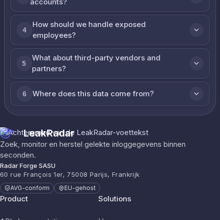
accounts?
How should we handle exposed
4
employees?
What about third-party vendors and
5
partners?
Where does this data come from?
6
LeakRadar
Zoek, monitor en herstel gelekte inloggegevens binnen
seconden.
Radar Forge SASU
60 rue François 1er, 75008 Parijs, Frankrijk
AVG-conform
EU-gehost
Product
Solutions