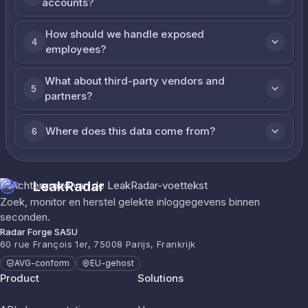
accounts?
How should we handle exposed
4
employees?
What about third-party vendors and
5
partners?
Where does this data come from?
6
LeakRadar
Zoek, monitor en herstel gelekte inloggegevens binnen
seconden.
Radar Forge SASU
60 rue François 1er, 75008 Parijs, Frankrijk
AVG-conform
EU-gehost
Product
Solutions