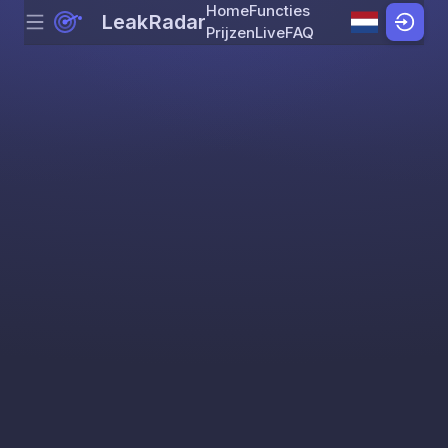
Home
Functies
LeakRadar
Menu
Skip to content
Prijzen
Live
FAQ