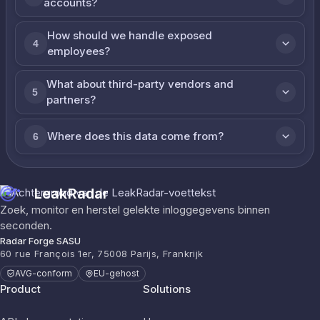
accounts?
How should we handle exposed
4
employees?
What about third-party vendors and
5
partners?
Where does this data come from?
6
LeakRadar
Zoek, monitor en herstel gelekte inloggegevens binnen
seconden.
Radar Forge SASU
60 rue François 1er, 75008 Parijs, Frankrijk
AVG-conform
EU-gehost
Product
Solutions