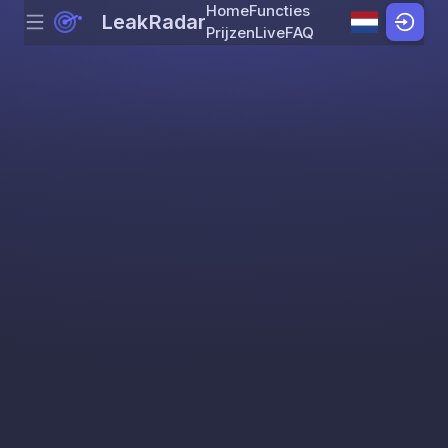
Home
Functies
LeakRadar
Menu
Skip to content
Prijzen
Live
FAQ