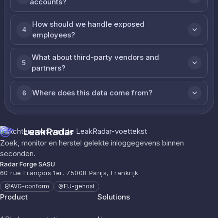
accounts?
How should we handle exposed
4
employees?
What about third-party vendors and
5
partners?
Where does this data come from?
6
LeakRadar
Zoek, monitor en herstel gelekte inloggegevens binnen
seconden.
Radar Forge SASU
60 rue François 1er, 75008 Parijs, Frankrijk
AVG-conform
EU-gehost
Product
Solutions