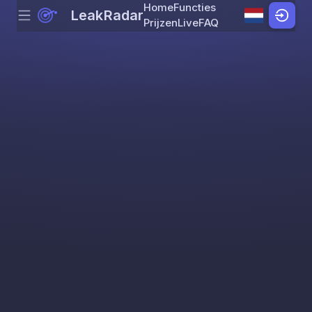
Home
Functies
LeakRadar
Menu
Skip to content
Prijzen
Live
FAQ