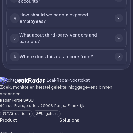
accounts?
How should we handle exposed
4
employees?
What about third-party vendors and
5
partners?
Where does this data come from?
6
LeakRadar
Zoek, monitor en herstel gelekte inloggegevens binnen
seconden.
Radar Forge SASU
60 rue François 1er, 75008 Parijs, Frankrijk
AVG-conform
EU-gehost
Product
Solutions