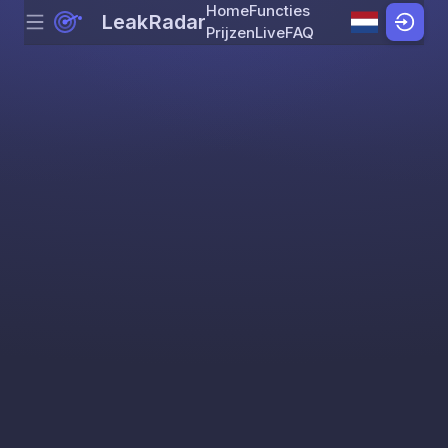
Home
Functies
LeakRadar
Menu
Skip to content
Prijzen
Live
FAQ