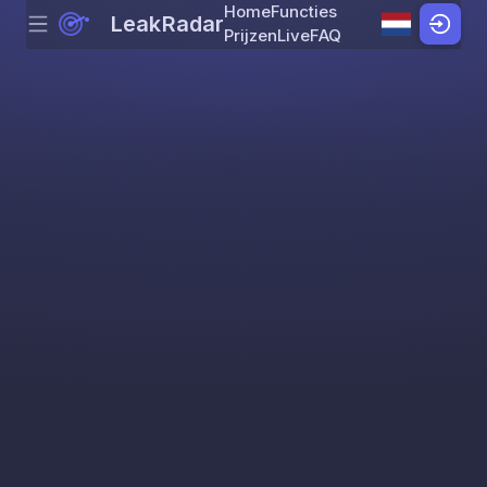
Home
Functies
LeakRadar
Menu
Skip to content
Prijzen
Live
FAQ