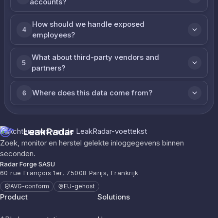
accounts?
How should we handle exposed
4
employees?
What about third-party vendors and
5
partners?
Where does this data come from?
6
LeakRadar
Zoek, monitor en herstel gelekte inloggegevens binnen
seconden.
Radar Forge SASU
60 rue François 1er, 75008 Parijs, Frankrijk
AVG-conform
EU-gehost
Product
Solutions