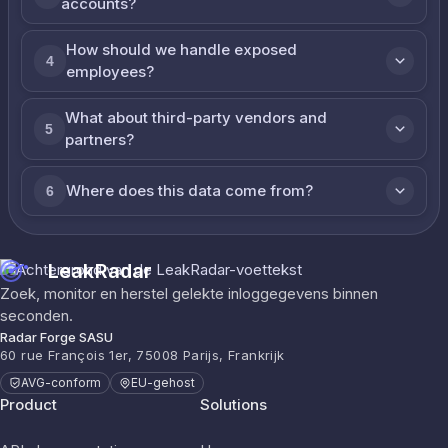
accounts?
How should we handle exposed
4
employees?
What about third-party vendors and
5
partners?
Where does this data come from?
6
LeakRadar
Zoek, monitor en herstel gelekte inloggegevens binnen
seconden.
Radar Forge SASU
60 rue François 1er, 75008 Parijs, Frankrijk
AVG-conform
EU-gehost
Product
Solutions