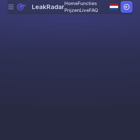
Home
Functies
LeakRadar
Menu
Skip to content
Prijzen
Live
FAQ