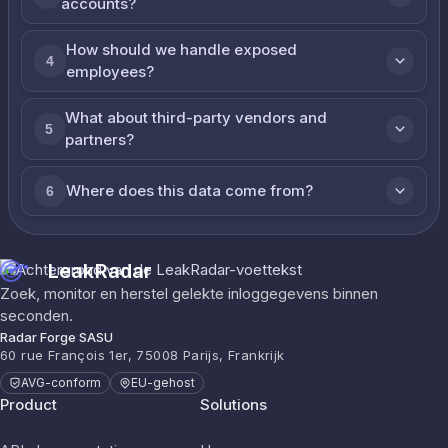
accounts?
How should we handle exposed
4
employees?
What about third-party vendors and
5
partners?
Where does this data come from?
6
LeakRadar
Zoek, monitor en herstel gelekte inloggegevens binnen
seconden.
Radar Forge SASU
60 rue François 1er, 75008 Parijs, Frankrijk
AVG-conform
EU-gehost
Product
Solutions