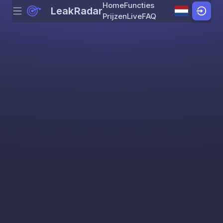
Home
Functies
LeakRadar
Menu
Skip to content
Prijzen
Live
FAQ