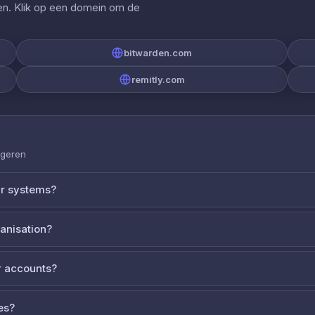
gen. Klik op een domein om de
bitwarden.com
remitly.com
ageren
ur systems?
ganisation?
 accounts?
es?