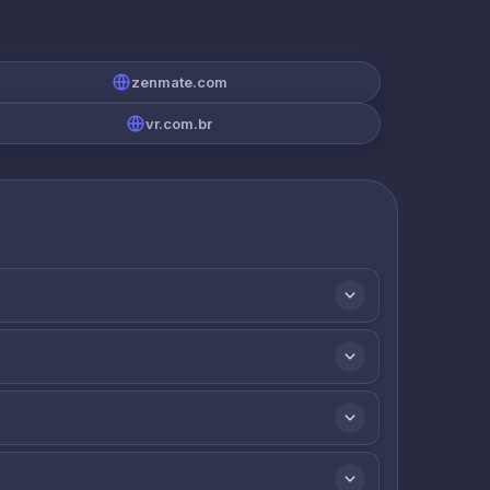
zenmate.com
vr.com.br