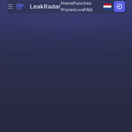
Home
Functies
LeakRadar
Menu
Skip to content
Prijzen
Live
FAQ