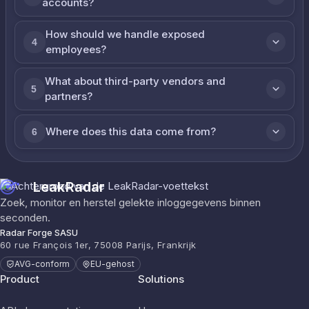
accounts?
How should we handle exposed
4
employees?
What about third-party vendors and
5
partners?
Where does this data come from?
6
LeakRadar
Zoek, monitor en herstel gelekte inloggegevens binnen
seconden.
Radar Forge SASU
60 rue François 1er, 75008 Parijs, Frankrijk
AVG-conform
EU-gehost
Product
Solutions