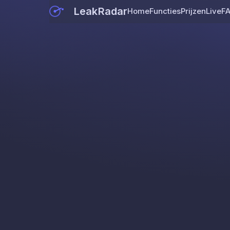
LeakRadar
Home
Functies
Prijzen
Live
F