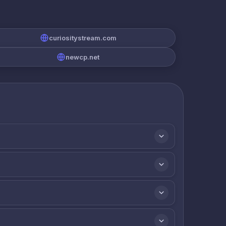
curiositystream.com
newcp.net