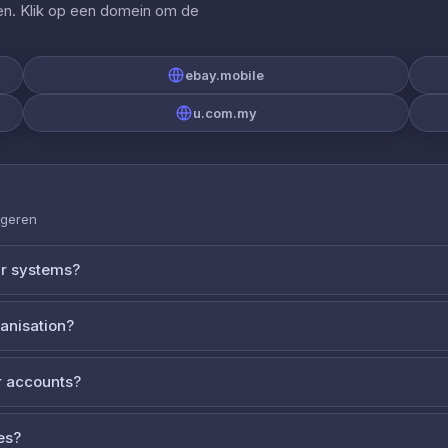
gen. Klik op een domein om de
ebay.mobile
u.com.my
ageren
ur systems?
ganisation?
 accounts?
es?