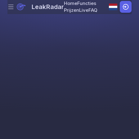
Home
Functies
LeakRadar
Menu
Skip to content
Prijzen
Live
FAQ