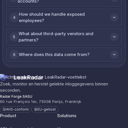
accounts?
How should we handle exposed
4
employees?
What about third-party vendors and
5
partners?
Where does this data come from?
6
LeakRadar
Zoek, monitor en herstel gelekte inloggegevens binnen
seconden.
Radar Forge SASU
60 rue François 1er, 75008 Parijs, Frankrijk
AVG-conform
EU-gehost
Product
Solutions