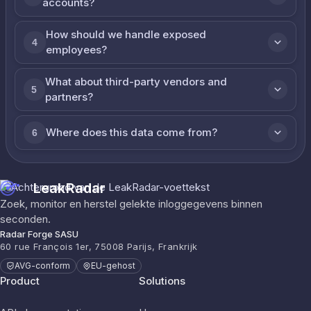
accounts?
How should we handle exposed
4
employees?
What about third-party vendors and
5
partners?
Where does this data come from?
6
LeakRadar
Zoek, monitor en herstel gelekte inloggegevens binnen
seconden.
Radar Forge SASU
60 rue François 1er, 75008 Parijs, Frankrijk
AVG-conform
EU-gehost
Product
Solutions