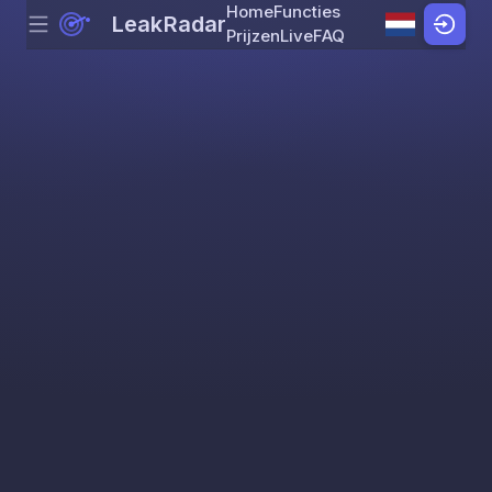
Home
Functies
LeakRadar
Menu
Skip to content
Prijzen
Live
FAQ