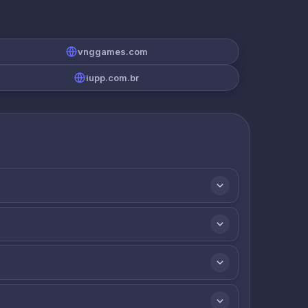
vnggames.com
iupp.com.br