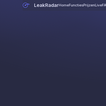
LeakRadar
Home
Functies
Prijzen
Live
F