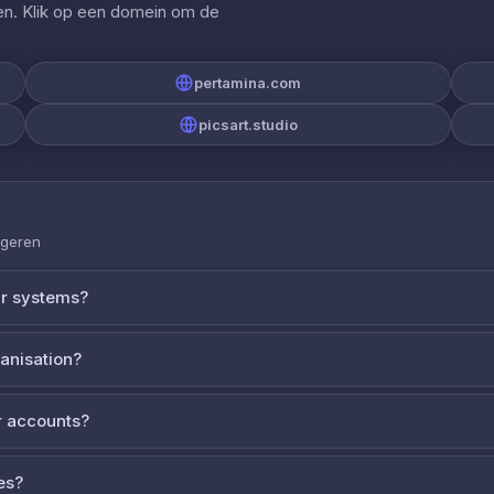
gen. Klik op een domein om de
pertamina.com
picsart.studio
ageren
ur systems?
ganisation?
 accounts?
es?