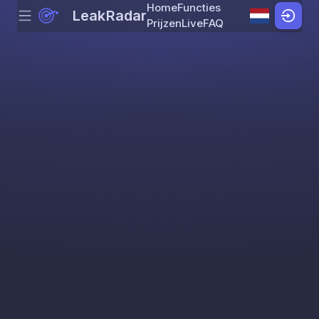
Home
Functies
LeakRadar
Menu
Skip to content
Prijzen
Live
FAQ