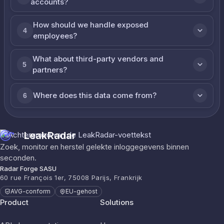
accounts?
How should we handle exposed
4
employees?
What about third-party vendors and
5
partners?
Where does this data come from?
6
LeakRadar
Zoek, monitor en herstel gelekte inloggegevens binnen
seconden.
Radar Forge SASU
60 rue François 1er, 75008 Parijs, Frankrijk
AVG-conform
EU-gehost
Product
Solutions