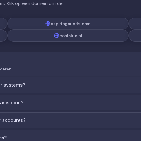
gen. Klik op een domein om de
aspiringminds.com
coolblue.nl
ageren
ur systems?
ganisation?
 accounts?
es?