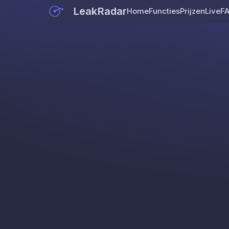
LeakRadar
Home
Functies
Prijzen
Live
F