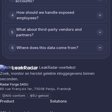
accounts?
How should we handle exposed
4
employees?
What about third-party vendors and
5
partners?
Where does this data come from?
6
LeakRadar
Zoek, monitor en herstel gelekte inloggegevens binnen
seconden.
Radar Forge SASU
60 rue François 1er, 75008 Parijs, Frankrijk
AVG-conform
EU-gehost
Product
Solutions