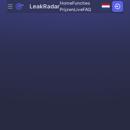
Home
Functies
LeakRadar
Menu
Skip to content
Prijzen
Live
FAQ