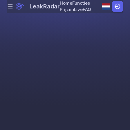
Home
Functies
LeakRadar
Menu
Skip to content
Prijzen
Live
FAQ