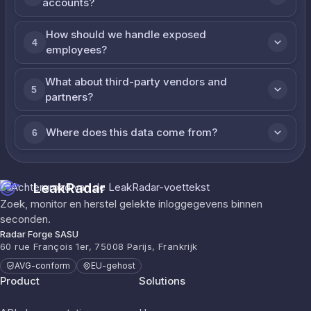
accounts?
How should we handle exposed
4
employees?
What about third-party vendors and
5
partners?
Where does this data come from?
6
LeakRadar
Zoek, monitor en herstel gelekte inloggegevens binnen
seconden.
Radar Forge SASU
60 rue François 1er, 75008 Parijs, Frankrijk
AVG-conform
EU-gehost
Product
Solutions