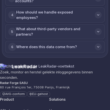
accounts?
How should we handle exposed
4
employees?
What about third-party vendors and
5
partners?
Where does this data come from?
6
LeakRadar
Zoek, monitor en herstel gelekte inloggegevens binnen
seconden.
Radar Forge SASU
60 rue François 1er, 75008 Parijs, Frankrijk
AVG-conform
EU-gehost
Product
Solutions