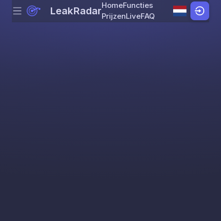
Home
Functies
LeakRadar
Menu
Skip to content
Prijzen
Live
FAQ