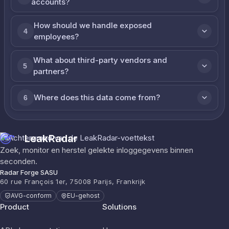
accounts?
How should we handle exposed
4
employees?
What about third-party vendors and
5
partners?
Where does this data come from?
6
LeakRadar
Zoek, monitor en herstel gelekte inloggegevens binnen
seconden.
Radar Forge SASU
60 rue François 1er, 75008 Parijs, Frankrijk
AVG-conform
EU-gehost
Product
Solutions