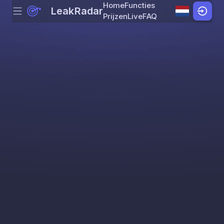
Home
Functies
LeakRadar
Menu
Skip to content
Prijzen
Live
FAQ