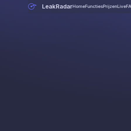
LeakRadar
Home
Functies
Prijzen
Live
F