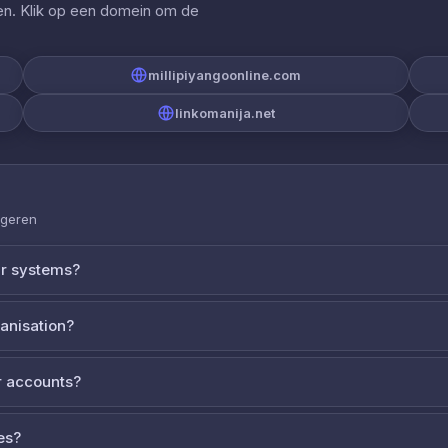
gen. Klik op een domein om de
millipiyangoonline.com
linkomanija.net
ageren
ur systems?
ganisation?
 accounts?
es?