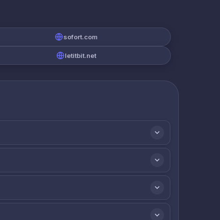
sofort.com
letitbit.net