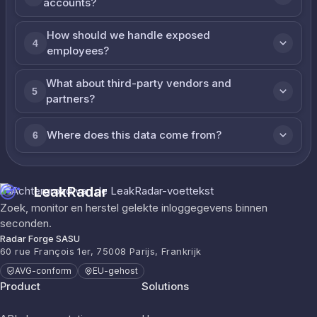
accounts?
How should we handle exposed
4
employees?
What about third-party vendors and
5
partners?
Where does this data come from?
6
LeakRadar
Zoek, monitor en herstel gelekte inloggegevens binnen
seconden.
Radar Forge SASU
60 rue François 1er, 75008 Parijs, Frankrijk
AVG-conform
EU-gehost
Product
Solutions