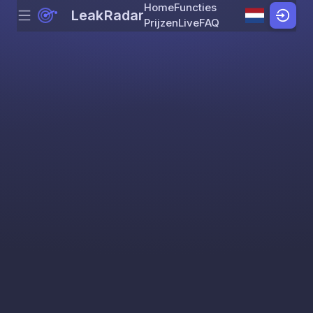
Home
Functies
LeakRadar
Menu
Skip to content
Prijzen
Live
FAQ