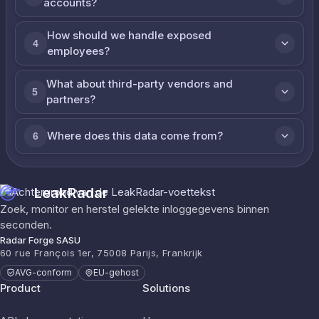
accounts?
How should we handle exposed
4
employees?
What about third-party vendors and
5
partners?
Where does this data come from?
6
LeakRadar
Zoek, monitor en herstel gelekte inloggegevens binnen
seconden.
Radar Forge SASU
60 rue François 1er, 75008 Parijs, Frankrijk
AVG-conform
EU-gehost
Product
Solutions