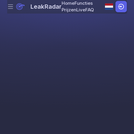
Home
Functies
LeakRadar
Menu
Skip to content
Prijzen
Live
FAQ