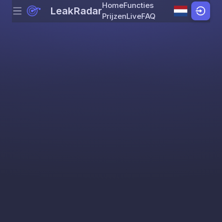
Home
Functies
LeakRadar
Menu
Skip to content
Prijzen
Live
FAQ