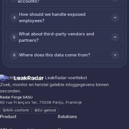
accounts?
How should we handle exposed
4
employees?
What about third-party vendors and
5
partners?
Where does this data come from?
6
LeakRadar
Zoek, monitor en herstel gelekte inloggegevens binnen
seconden.
Radar Forge SASU
60 rue François 1er, 75008 Parijs, Frankrijk
AVG-conform
EU-gehost
Product
Solutions