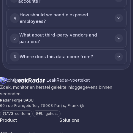
accounts?
How should we handle exposed
4
employees?
What about third-party vendors and
5
partners?
Where does this data come from?
6
LeakRadar
Zoek, monitor en herstel gelekte inloggegevens binnen
seconden.
Radar Forge SASU
60 rue François 1er, 75008 Parijs, Frankrijk
AVG-conform
EU-gehost
Product
Solutions