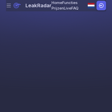
Home
Functies
LeakRadar
Menu
Skip to content
Prijzen
Live
FAQ