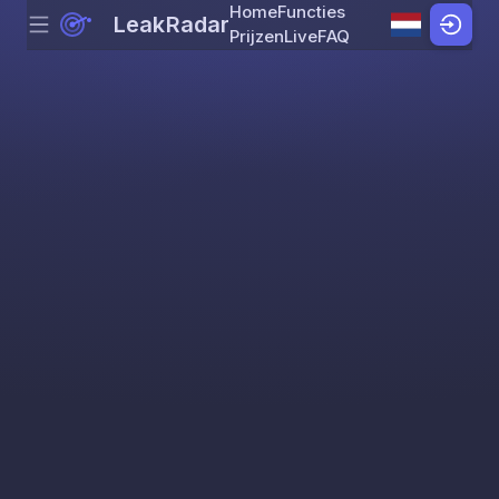
Home
Functies
LeakRadar
Menu
Skip to content
Prijzen
Live
FAQ