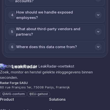
accounts?
How should we handle exposed
4
employees?
What about third-party vendors and
5
partners?
Where does this data come from?
6
LeakRadar
Zoek, monitor en herstel gelekte inloggegevens binnen
seconden.
Radar Forge SASU
60 rue François 1er, 75008 Parijs, Frankrijk
AVG-conform
EU-gehost
Product
Solutions