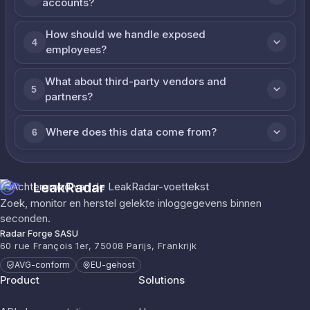
accounts?
How should we handle exposed
4
employees?
What about third-party vendors and
5
partners?
Where does this data come from?
6
LeakRadar
Zoek, monitor en herstel gelekte inloggegevens binnen
seconden.
Radar Forge SASU
60 rue François 1er, 75008 Parijs, Frankrijk
AVG-conform
EU-gehost
Product
Solutions