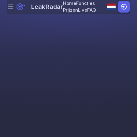
Home
Functies
LeakRadar
Menu
Skip to content
Prijzen
Live
FAQ