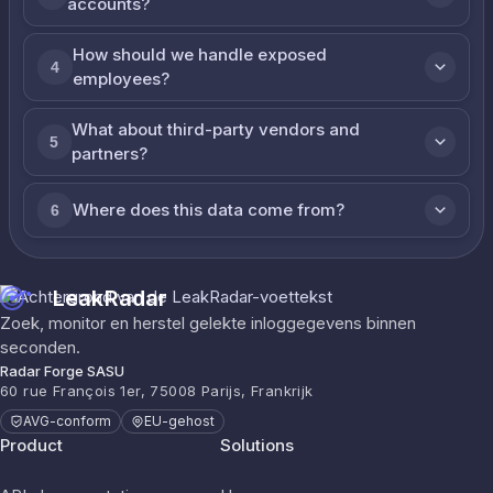
accounts?
How should we handle exposed
4
employees?
What about third-party vendors and
5
partners?
Where does this data come from?
6
LeakRadar
Zoek, monitor en herstel gelekte inloggegevens binnen
seconden.
Radar Forge SASU
60 rue François 1er, 75008 Parijs, Frankrijk
AVG-conform
EU-gehost
Product
Solutions