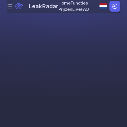
Home
Functies
LeakRadar
Menu
Skip to content
Prijzen
Live
FAQ