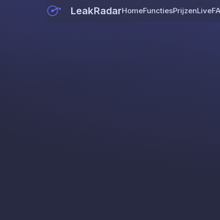
LeakRadar
Home
Functies
Prijzen
Live
F