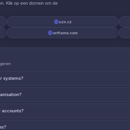
gen. Klik op een domein om de
szn.cz
oriflame.com
ageren
ur systems?
ganisation?
 accounts?
es?