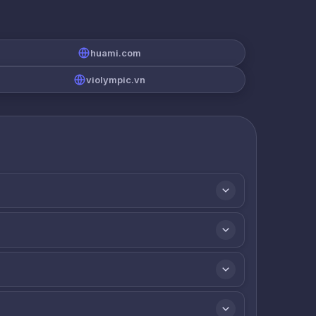
huami.com
violympic.vn