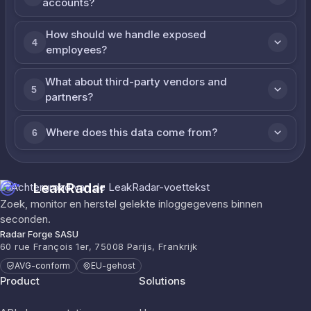
accounts?
How should we handle exposed
4
employees?
What about third-party vendors and
5
partners?
Where does this data come from?
6
LeakRadar
Zoek, monitor en herstel gelekte inloggegevens binnen
seconden.
Radar Forge SASU
60 rue François 1er, 75008 Parijs, Frankrijk
AVG-conform
EU-gehost
Product
Solutions