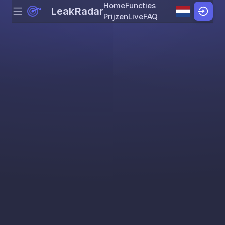
Home
Functies
LeakRadar
Menu
Skip to content
Prijzen
Live
FAQ