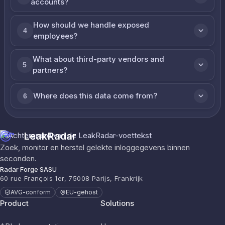
accounts?
How should we handle exposed
4
employees?
What about third-party vendors and
5
partners?
Where does this data come from?
6
LeakRadar
Zoek, monitor en herstel gelekte inloggegevens binnen
seconden.
Radar Forge SASU
60 rue François 1er, 75008 Parijs, Frankrijk
AVG-conform
EU-gehost
Product
Solutions