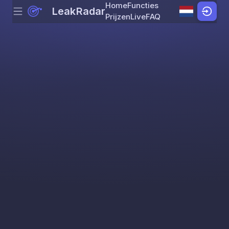
Home
Functies
LeakRadar
Menu
Skip to content
Prijzen
Live
FAQ