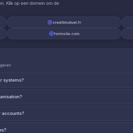
gen. Klik op een domein om de
creditmutuel.fr
formsite.com
ageren
ur systems?
ganisation?
 accounts?
es?