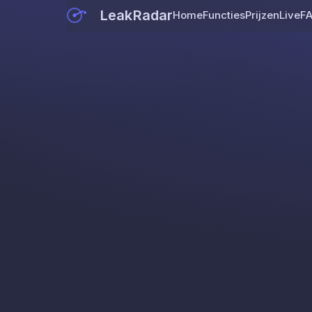
LeakRadar
Home
Functies
Prijzen
Live
F