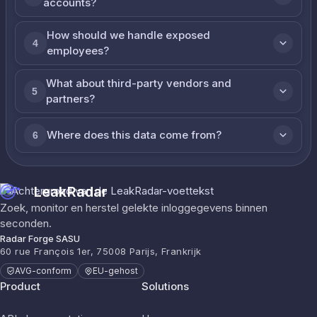
accounts?
How should we handle exposed
4
employees?
What about third-party vendors and
5
partners?
Where does this data come from?
6
LeakRadar
Zoek, monitor en herstel gelekte inloggegevens binnen
seconden.
Radar Forge SASU
60 rue François 1er, 75008 Parijs, Frankrijk
AVG-conform
EU-gehost
Product
Solutions