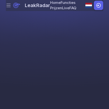
Home
Functies
LeakRadar
Menu
Skip to content
Prijzen
Live
FAQ