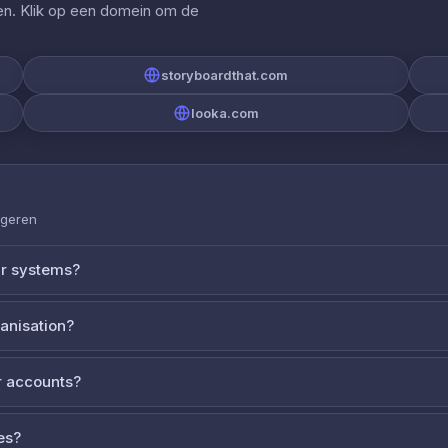
gen. Klik op een domein om de
storyboardthat.com
looka.com
ageren
ur systems?
ganisation?
 accounts?
es?