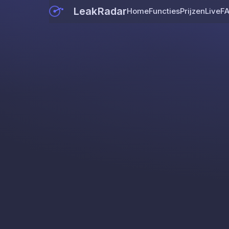
LeakRadar
Home
Functies
Prijzen
Live
F