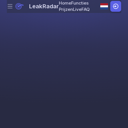
Home
Functies
LeakRadar
Menu
Skip to content
Prijzen
Live
FAQ