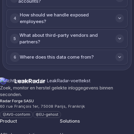
accounts?
How should we handle exposed
4
employees?
What about third-party vendors and
5
partners?
Where does this data come from?
6
LeakRadar
Zoek, monitor en herstel gelekte inloggegevens binnen
seconden.
Radar Forge SASU
60 rue François 1er, 75008 Parijs, Frankrijk
AVG-conform
EU-gehost
Product
Solutions