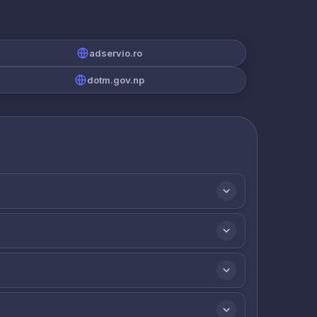
adservio.ro
dotm.gov.np