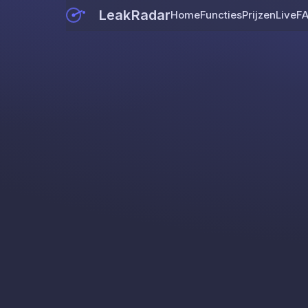
LeakRadar
Home
Functies
Prijzen
Live
F