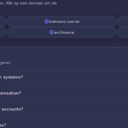
gen. Klik op een domein om de
boticario.com.br
eo.finance
ageren
ur systems?
ganisation?
 accounts?
es?