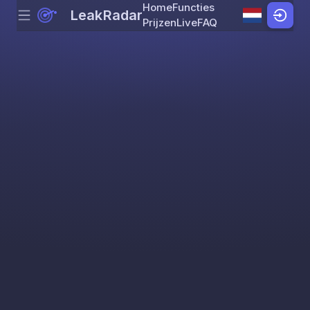
Home
Functies
LeakRadar
Menu
Skip to content
Prijzen
Live
FAQ