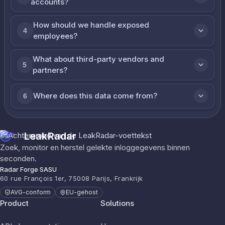
accounts?
How should we handle exposed
4
employees?
What about third-party vendors and
5
partners?
Where does this data come from?
6
LeakRadar
Zoek, monitor en herstel gelekte inloggegevens binnen
seconden.
Radar Forge SASU
60 rue François 1er, 75008 Parijs, Frankrijk
AVG-conform
EU-gehost
Product
Solutions