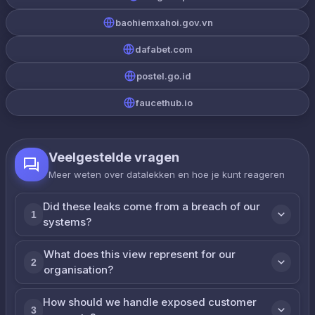
baohiemxahoi.gov.vn
dafabet.com
postel.go.id
faucethub.io
Veelgestelde vragen
Meer weten over datalekken en hoe je kunt reageren
Did these leaks come from a breach of our
1
systems?
What does this view represent for our
2
organisation?
How should we handle exposed customer
3