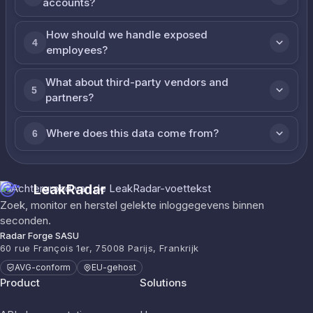
accounts?
How should we handle exposed
4
employees?
What about third-party vendors and
5
partners?
Where does this data come from?
6
LeakRadar
Zoek, monitor en herstel gelekte inloggegevens binnen
seconden.
Radar Forge SASU
60 rue François 1er, 75008 Parijs, Frankrijk
AVG-conform
EU-gehost
Product
Solutions