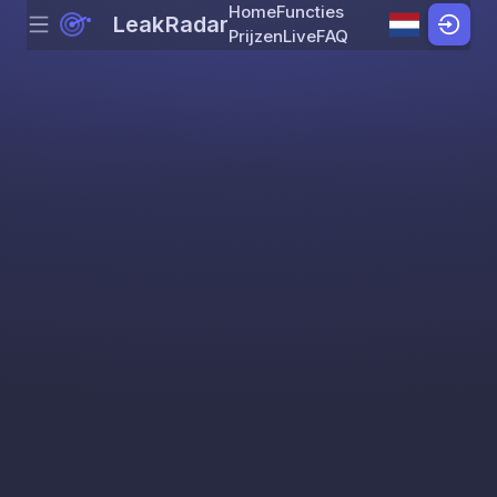
Home
Functies
LeakRadar
Menu
Skip to content
Prijzen
Live
FAQ