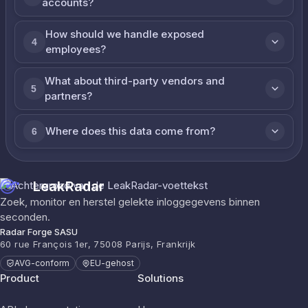
accounts?
How should we handle exposed
4
employees?
What about third-party vendors and
5
partners?
Where does this data come from?
6
LeakRadar
Zoek, monitor en herstel gelekte inloggegevens binnen
seconden.
Radar Forge SASU
60 rue François 1er, 75008 Parijs, Frankrijk
AVG-conform
EU-gehost
Product
Solutions