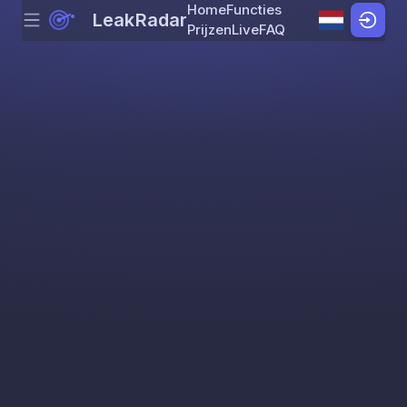
Home
Functies
LeakRadar
Menu
Skip to content
Prijzen
Live
FAQ