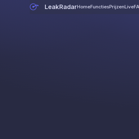
LeakRadar
Home
Functies
Prijzen
Live
F