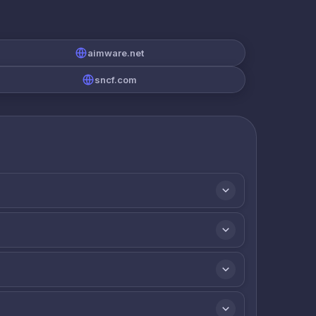
aimware.net
sncf.com