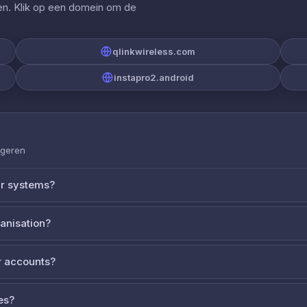
gen. Klik op een domein om de
qlinkwireless.com
instapro2.android
ageren
ur systems?
ganisation?
 accounts?
es?