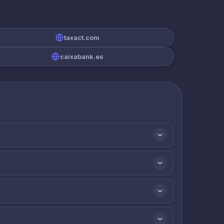
taxact.com
caixabank.es