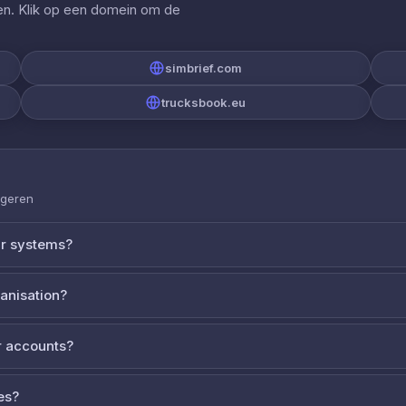
gen. Klik op een domein om de
simbrief.com
trucksbook.eu
ageren
ur systems?
ganisation?
 accounts?
es?