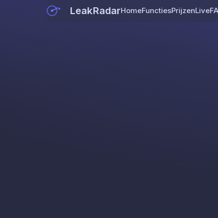
LeakRadar
Home
Functies
Prijzen
Live
F